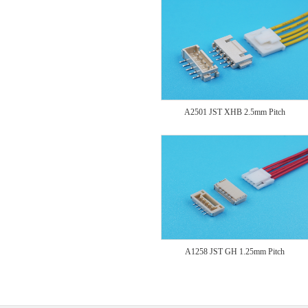
A2501 JST XHB 2.5mm Pitch
A1258 JST GH 1.25mm Pitch