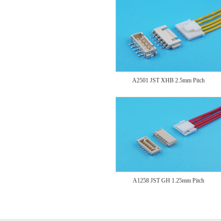
A2501 JST XHB 2.5mm Pitch
A1258 JST GH 1.25mm Pitch