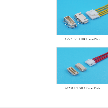
A2501 JST XHB 2.5mm Pitch
A1258 JST GH 1.25mm Pitch