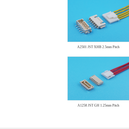
A2501 JST XHB 2.5mm Pitch
A1258 JST GH 1.25mm Pitch